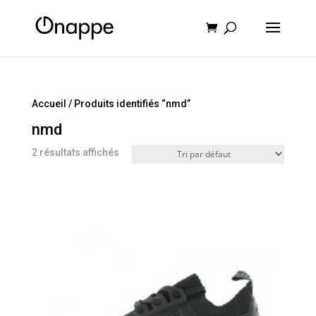
Recherche
de
produits
Accueil
/ Produits identifiés “nmd”
nmd
2 résultats affichés