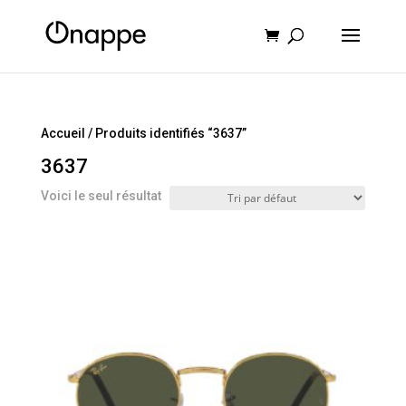
Recherche
de
produits
Accueil
/ Produits identifiés “3637”
3637
Voici le seul résultat